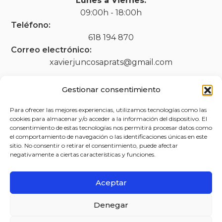
Lunes a Viernes:
09:00h - 18:00h
Teléfono:
618 194 870
Correo electrónico:
xavierjuncosaprats@gmail.com
Gestionar consentimiento
Legal
Para ofrecer las mejores experiencias, utilizamos tecnologías como las
cookies para almacenar y/o acceder a la información del dispositivo. El
consentimiento de estas tecnologías nos permitirá procesar datos como
Aviso legal
el comportamiento de navegación o las identificaciones únicas en este
Política de privacidad
sitio. No consentir o retirar el consentimiento, puede afectar
negativamente a ciertas características y funciones.
Política de cookies (UE)
Accesibilidad
Aceptar
Denegar