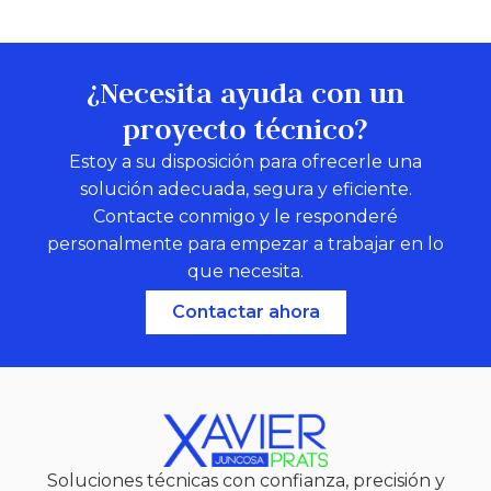
¿Necesita ayuda con un
proyecto técnico?
Estoy a su disposición para ofrecerle una
solución adecuada, segura y eficiente.
Contacte conmigo y le responderé
personalmente para empezar a trabajar en lo
que necesita.
Contactar ahora
Soluciones técnicas con confianza, precisión y